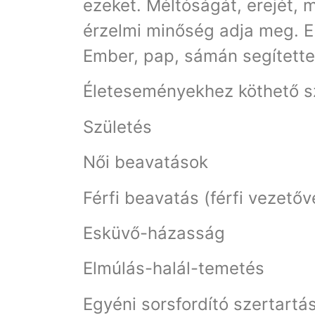
ezeket. Méltóságát, erejét, m
érzelmi minőség adja meg. E 
Ember, pap, sámán segítette 
Életeseményekhez köthető sz
Születés
Női beavatások
Férfi beavatás (férfi vezetőv
Esküvő-házasság
Elmúlás-halál-temetés
Egyéni sorsfordító szertartá