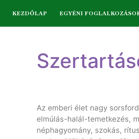
KEZDŐLAP
EGYÉNI FOGLALKOZÁSO
Szertartás
Az emberi élet nagy sorsfordu
elmúlás-halál-temetkezés, m
néphagyomány, szokás, rítu