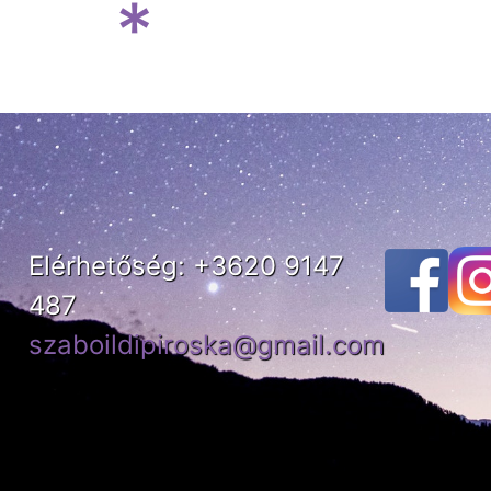
*
Elérhetőség: +3620 9147
487
szaboildipiroska@gmail.com