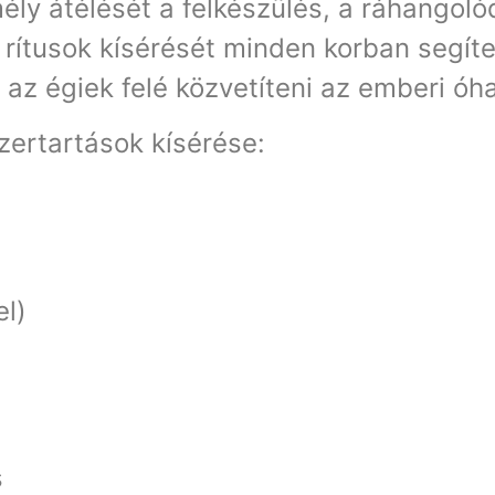
ély átélését a felkészülés, a ráhangolód
rítusok kísérését minden korban segítet
az égiek felé közvetíteni az emberi óha
ertartások kísérése:
el)
s