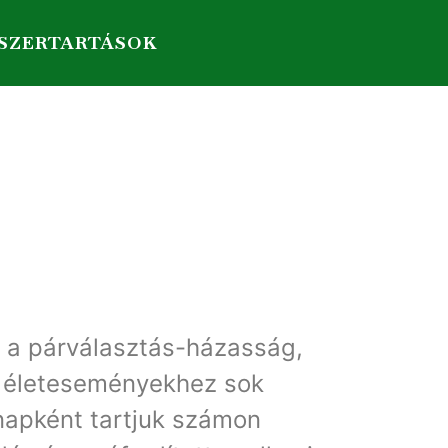
SZERTARTÁSOK
s, a párválasztás-házasság,
z életeseményekhez sok
napként tartjuk számon