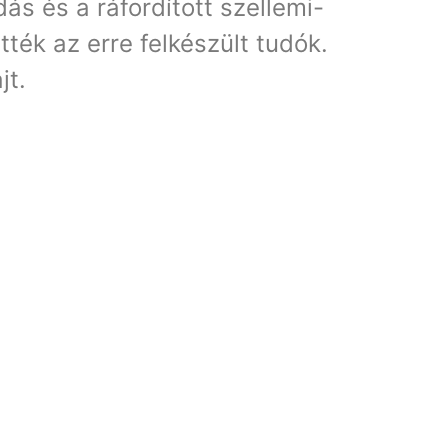
ás és a ráfordított szellemi-
ték az erre felkészült tudók.
jt.