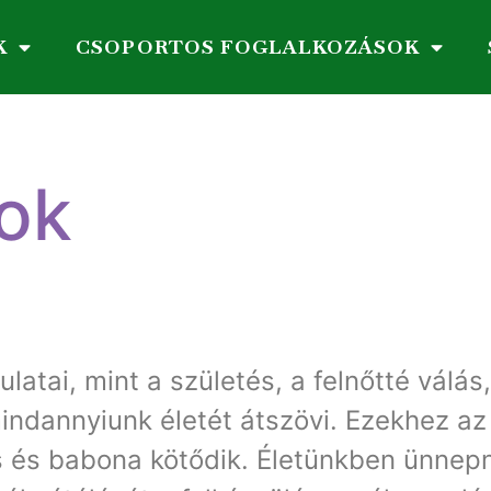
K
CSOPORTOS FOGLALKOZÁSOK
ok
latai, mint a születés, a felnőtté válá
indannyiunk életét átszövi. Ezekhez a
s és babona kötődik. Életünkben ünnep