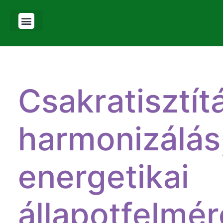
Csakratisztít
harmonizálás
energetikai
állapotfelmér