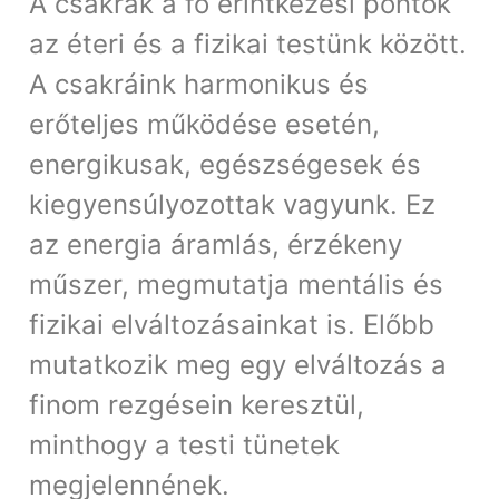
A csakrák a fő érintkezési pontok
az éteri és a fizikai testünk között.
A csakráink harmonikus és
erőteljes működése esetén,
energikusak, egészségesek és
kiegyensúlyozottak vagyunk. Ez
az energia áramlás, érzékeny
műszer, megmutatja mentális és
fizikai elváltozásainkat is. Előbb
mutatkozik meg egy elváltozás a
finom rezgésein keresztül,
minthogy a testi tünetek
megjelennének.