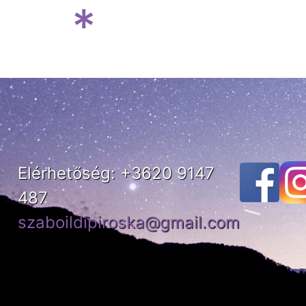
*
Elérhetőség: +3620 9147
487
szaboildipiroska@gmail.com