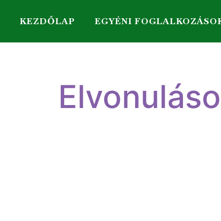
KEZDŐLAP
EGYÉNI FOGLALKOZÁSO
Elvonulás